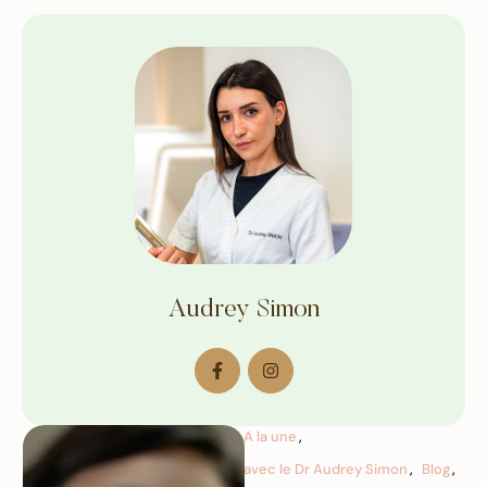
Audrey Simon
A la une
,
avec le Dr Audrey Simon
,
Blog
,