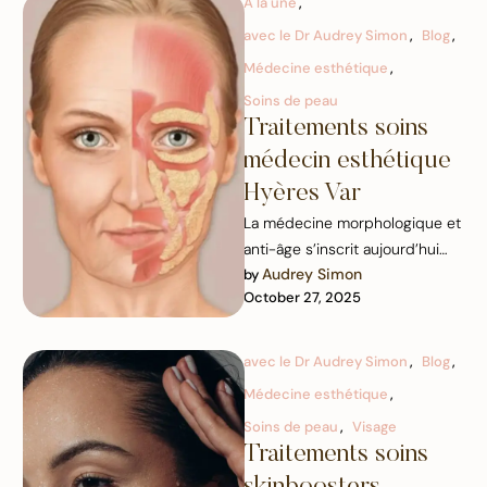
A la une
,
avec le Dr Audrey Simon
,
Blog
,
Médecine esthétique
,
Soins de peau
Traitements soins
médecin esthétique
Hyères Var
La médecine morphologique et
anti-âge s’inscrit aujourd’hui
Audrey Simon
by 
pleinement dans nos modes de
October 27, 2025
vie. Elle offre une approche
globale pour préserver et …
avec le Dr Audrey Simon
,
Blog
,
Médecine esthétique
,
Soins de peau
,
Visage
Traitements soins
skinboosters