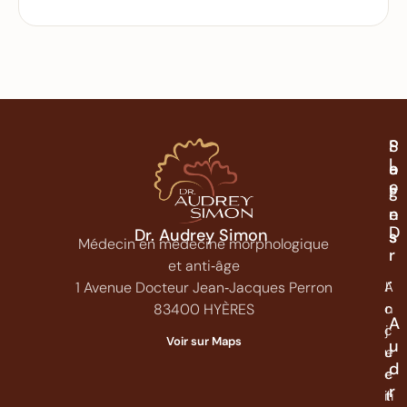
P
S
L
a
o
e
g
i
e
n
D
Dr. Audrey Simon
s
s
Médecin en médecine morphologique
r
et anti‑âge
.
A
I
1 Avenue Docteur Jean‑Jacques Perron
c
n
83400 HYÈRES
A
c
j
Voir sur Maps
u
u
e
d
e
c
r
il
ti