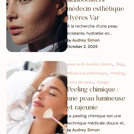
médecin esthétique
Hyères Var
À la recherche d’une peau
éclatante, hydratée en
Audrey Simon
by 
profondeur et visiblement
October 2, 2025
repulpée ? Le Dr Audrey Simon
propose …
avec le Dr Audrey Simon
,
Blog
,
Médecine esthétique
,
Peeling
,
Soins de peau
,
Visage
Peeling chimique :
une peau lumineuse
et rajeunie
Le peeling chimique est une
technique médicale douce et
Audrey Simon
by 
efficace qui permet de