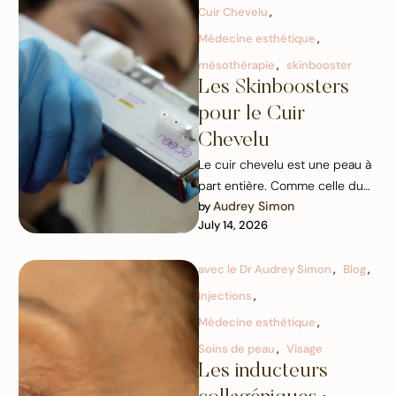
Cuir Chevelu
,
Médecine esthétique
,
mésothérapie
,
skinbooster
Les Skinboosters
pour le Cuir
Chevelu
Le cuir chevelu est une peau à
part entière. Comme celle du
Audrey Simon
by 
visage, il peut être sec,
July 14, 2026
déshydraté, …
avec le Dr Audrey Simon
,
Blog
,
Injections
,
Médecine esthétique
,
Soins de peau
,
Visage
Les inducteurs