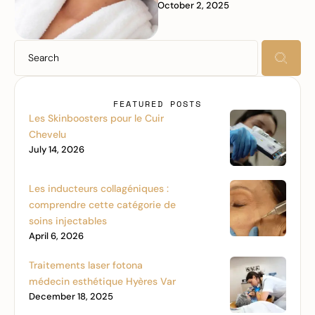
October 2, 2025
resurfaçer la peau pour révéler
…
FEATURED POSTS
Les Skinboosters pour le Cuir
Chevelu
July 14, 2026
Les inducteurs collagéniques :
comprendre cette catégorie de
soins injectables
April 6, 2026
Traitements laser fotona
médecin esthétique Hyères Var
December 18, 2025