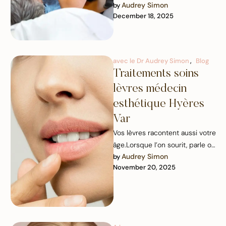
Audrey Simon
by 
personnalisée autour des
December 18, 2025
traitements laser SP Dynamis,
utilisant la technologie …
avec le Dr Audrey Simon
,
Blog
Traitements soins
lèvres médecin
esthétique Hyères
Var
Vos lèvres racontent aussi votre
âge.Lorsque l’on sourit, parle ou
Audrey Simon
by 
exprime ses émotions, nos
November 20, 2025
lèvres sont en mouvement …