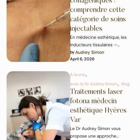
collagéniques :
comprendre cette
catégorie de soins
injectables
En médecine esthétique, les
inducteurs tissulaires —
Audrey Simon
by 
également appelés inducteurs
April 6, 2026
collagéniques — occupent une
place à part. Souvent …
A la une
,
avec le Dr Audrey Simon
,
Blog
Traitements laser
fotona médecin
esthétique Hyères
Var
Le Dr Audrey Simon vous
propose une approche