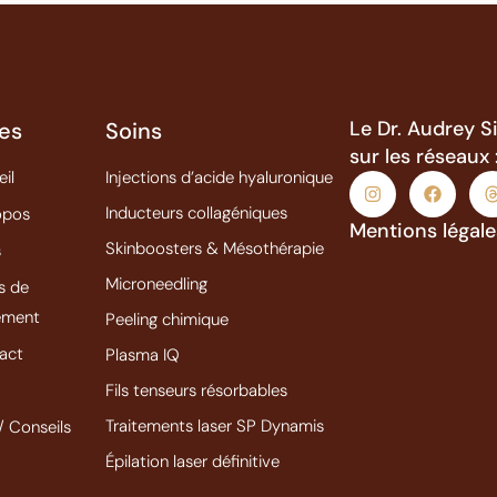
Le Dr. Audrey 
es
Soins
sur les réseaux 
eil
Injections d’acide hyaluronique
Inducteurs collagéniques
opos
Mentions légal
Skinboosters & Mésothérapie
s
Microneedling
s de
tement
Peeling chimique
act
Plasma IQ
s
Fils tenseurs résorbables
Traitements laser SP Dynamis
/ Conseils
Épilation laser définitive