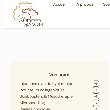
Accueil
A propos
Soi
Nos soins
Injections d’acide hyaluronique
Inducteurs collagéniques
Skinboosters & Mésothérapie
Microneedling
Peeling chimique