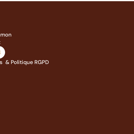
Simon
:
es & Politique RGPD