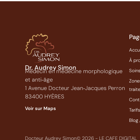
Pag
Accu
À pr
Dr. Audrey Simon
Soin
Médecin en médecine morphologique
et anti‑âge
Zone
1 Avenue Docteur Jean‑Jacques Perron
trai
83400 HYÈRES
Cont
Voir sur Maps
Tarif
Blog 
Docteur Audrey Simon
© 2026 - LE CAFE DIGITAL