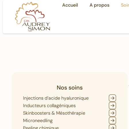
Accueil
A propos
Soi
Nos soins
Injections d’acide hyaluronique
Inducteurs collagéniques
Skinboosters & Mésothérapie
Microneedling
Peeling chimique