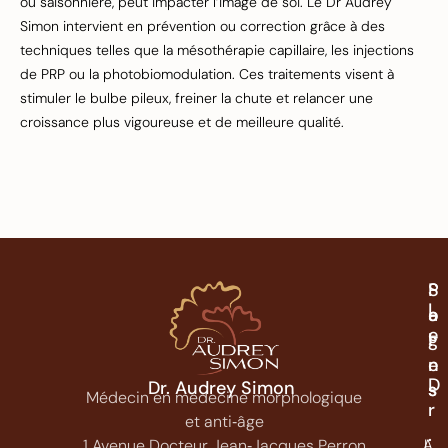
ou saisonnière, peut impacter l’image de soi. Le Dr Audrey
Simon intervient en prévention ou correction grâce à des
techniques telles que la mésothérapie capillaire, les injections
de PRP ou la photobiomodulation. Ces traitements visent à
stimuler le bulbe pileux, freiner la chute et relancer une
croissance plus vigoureuse et de meilleure qualité.
P
S
L
a
o
e
g
i
e
n
D
Dr. Audrey Simon
s
s
Médecin en médecine morphologique
r
et anti‑âge
.
A
I
1 Avenue Docteur Jean‑Jacques Perron