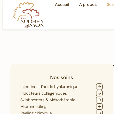
Accueil
A propos
Soi
Nos soins
Injections d’acide hyaluronique
Inducteurs collagéniques
Skinboosters & Mésothérapie
Microneedling
Peeling chimique