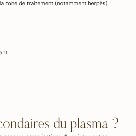
r la zone de traitement (notamment herpès)
lant
econdaires du plasma ?